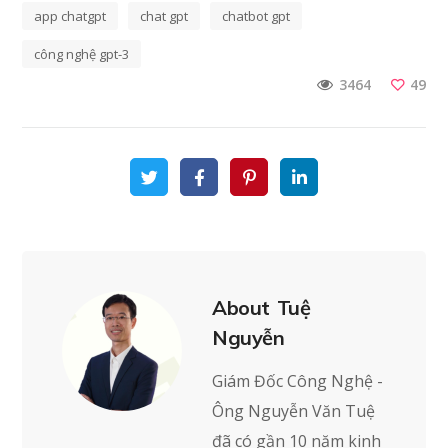
app chatgpt
chat gpt
chatbot gpt
công nghệ gpt-3
49
3464
About
Tuệ
Nguyễn
Giám Đốc Công Nghệ -
Ông Nguyễn Văn Tuệ
đã có gần 10 năm kinh