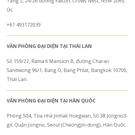
Tầng 2, 24-26 đường Falcon, Crows Nest, NSW 2065,
Úc.
+61 493172039
VĂN PHÒNG ĐẠI DIỆN TẠI THÁI LAN
Số 159/22, Rama 6 Mansion B, đường Charan
Sanitwong 96/1, Bang O, Bang Phlat, Bangkok 10700,
Thái Lan.
VĂN PHÒNG ĐẠI DIỆN TẠI HÀN QUỐC
Phòng 504, Tòa nhà Jinhak Hoegwan, Số 38 Jongno3-
gil, Quận Jongno, Seoul (Cheongjin-dong), Hàn Quốc.