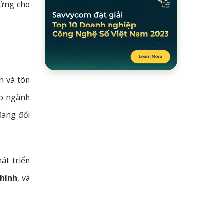
hứng cho
n và tôn
ho ngành
đang đổi
át triển
chính
, và