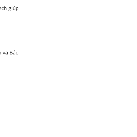
ech giúp
h và Bảo