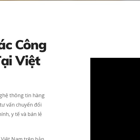
ác Công
i Việt
ghệ thông tin hàng
 tư vấn chuyển đổi
ính, y tế và bán lẻ
 Việt Nam trên bản