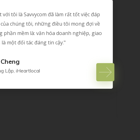
với tôi là Savvycom đã làm rất tốt việc đáp
của chúng tôi, những điều tôi mong đợi về
ng phần mềm là: văn hóa doanh nghiệp, giao
là một đối tác đáng tin cậy."
 Cheng
g Lập, iHeartlocal