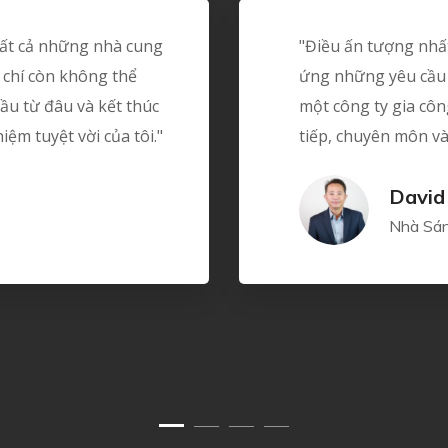
 tất cả những nhà cung
"Điều ấn tượng nhất 
 chí còn không thể
ứng những yêu cầu 
ầu từ đâu và kết thúc
một công ty gia cô
iệm tuyệt vời của tôi."
tiếp, chuyên môn và 
David
Nhà Sán