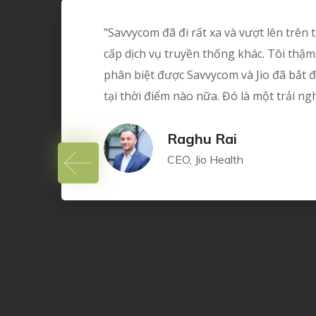
m về
"Savvycom đã đi rất xa và vượt lên trên
com
cấp dịch vụ truyền thống khác. Tôi thậm
c
phân biệt được Savvycom và Jio đã bắt đ
tại thời điểm nào nữa. Đó là một trải ngh
Raghu Rai
CEO, Jio Health