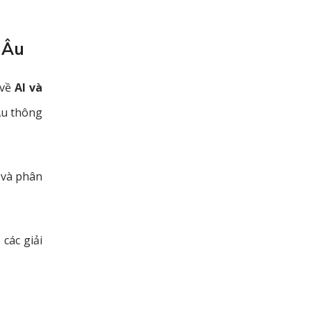
 Âu
 về
AI và
Âu thông
h và phân
các giải