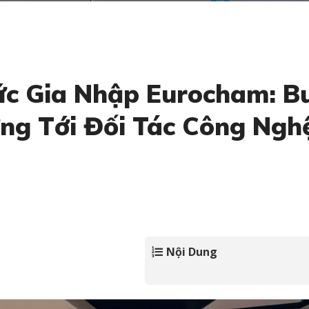
c Gia Nhập Eurocham: B
ớng Tới Đối Tác Công Ngh
Nội Dung