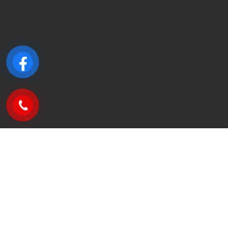
Họ & Tên
Email
Số điện t