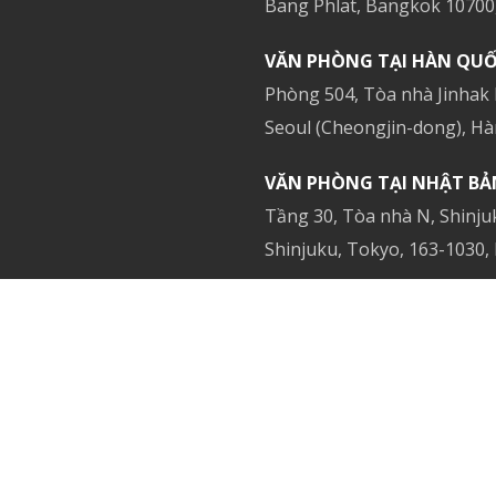
Bang Phlat, Bangkok 10700,
VĂN PHÒNG TẠI HÀN QUỐ
Phòng 504, Tòa nhà Jinhak
Seoul (Cheongjin-dong), Hà
VĂN PHÒNG TẠI NHẬT BẢ
Tầng 30, Tòa nhà N, Shinju
Shinjuku, Tokyo, 163-1030,
VĂN PHÒNG TẠI SINGAPOR
Số 470 đường North Bridge
hoại