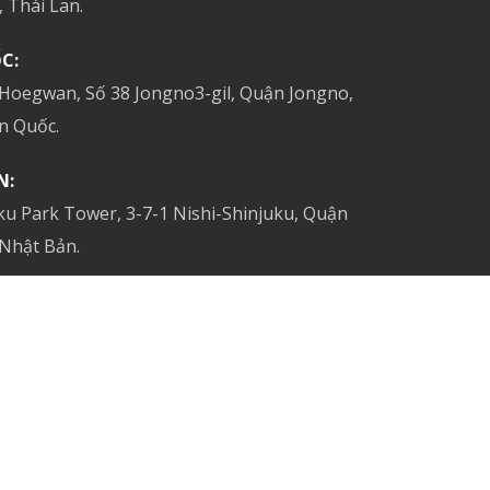
 Thái Lan.
C:
 Hoegwan, Số 38 Jongno3-gil, Quận Jongno,
n Quốc.
N:
ku Park Tower, 3-7-1 Nishi-Shinjuku, Quận
 Nhật Bản.
E:
, #05-12, Bugis Cube,
Singapore 188735.