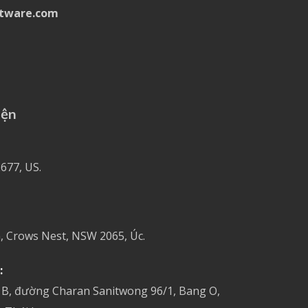
tware.com
iện
677, US.
, Crows Nest, NSW 2065, Úc.
:
 B, đường Charan Sanitwong 96/1, Bang O,