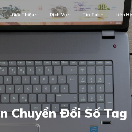
Giới Thiệu
Dịch Vụ
Tin Tức
Liên H
ên Chuyển Đổi Số Tag