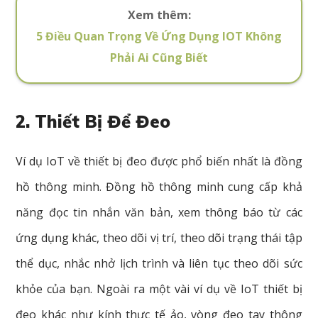
Xem thêm:
5 Điều Quan Trọng Về Ứng Dụng IOT Không
Phải Ai Cũng Biết
2. Thiết Bị Để Đeo
Ví dụ IoT về thiết bị đeo được phổ biến nhất là đồng
hồ thông minh.
Đồng
hồ
thông
minh
cung
cấp
khả
năng
đọc
tin
nhắn
văn
bản,
xem
thông
báo
từ
các
ứng
dụng
khác,
theo
dõi
vị
trí,
theo
dõi
trạng
thái
tập
thể
dục,
nhắc
nhở
lịch
trình
và
liên
tục
theo
dõi
sức
khỏe
của
bạn.
Ngoài
ra
một vài ví dụ về IoT
thiết
bị
đeo
khác
như
kính
thực
tế
ảo,
vòng
đeo
tay
thông