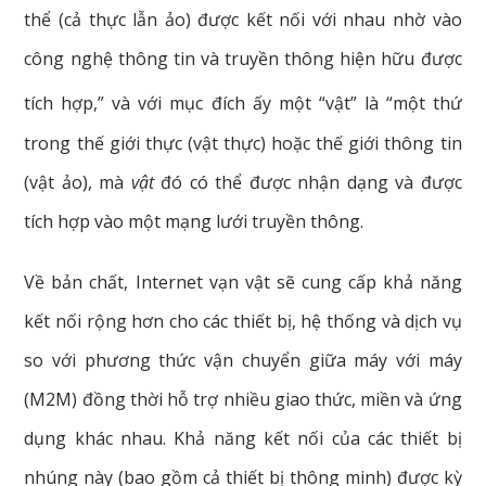
thể (cả thực lẫn ảo) được kết nối với nhau nhờ vào
công nghệ thông tin và truyền thông hiện hữu được
tích hợp,”
và với mục đích ấy một “vật” là “một thứ
trong thế giới thực (vật thực) hoặc thế giới thông tin
(vật ảo), mà
vật
đó có thể được nhận dạng và được
tích hợp vào một mạng lưới truyền thông.
Về
bản
chất,
Internet
vạn
vật
sẽ
cung
cấp
khả
năng
kết
nối
rộng
hơn
cho
các
thiết
bị,
hệ
thống
và
dịch
vụ
so với
phương
thức
vận
chuyển
giữa
máy
với
máy
(M2M)
đồng
thời
hỗ
trợ
nhiều
giao
thức,
miền
và
ứng
dụng
khác
nhau.
Khả
năng
kết
nối
của
các
thiết
bị
nhúng
này
(bao
gồm
cả
thiết
bị
thông
minh)
được
kỳ