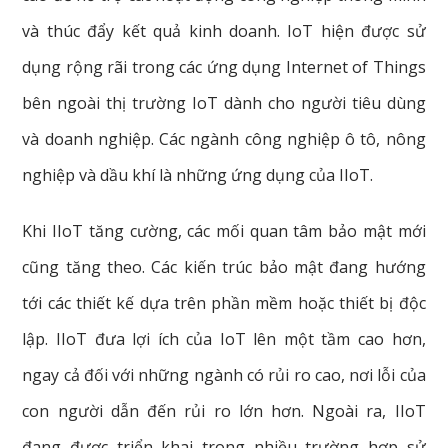
và
thúc
đẩy
kết
quả
kinh
doanh
.
IoT
hiện
được
sử
dụng
rộng
rãi
trong
các
ứng
dụng
Internet
of
Things
bên
ngoài
thị
trường
IoT
dành
cho
người
tiêu
dùng
và
doanh
nghiệp.
Các
ngành
công
nghiệp
ô
tô,
nông
nghiệp
và
dầu
khí
là
những
ứng
dụng
của
IIoT.
Khi
IIoT
tăng
cường,
các
mối
quan
tâm
bảo
mật
mới
cũng
tăng
theo.
Các
kiến
​​trúc
bảo
mật
đang
hướng
tới
các
thiết
kế
dựa
trên
phần
mềm
hoặc
thiết
bị
độc
lập.
IIoT
đưa
lợi
ích
của
IoT
lên
một
tầm
cao
hơn,
ngay
cả
đối
với
những
ngành
có
rủi
ro
cao,
nơi
lỗi
của
con
người
dẫn
đến
rủi
ro
lớn
hơn.
Ngoài
ra,
IIoT
đang
được
triển
khai
trong
nhiều
trường
hợp
sử