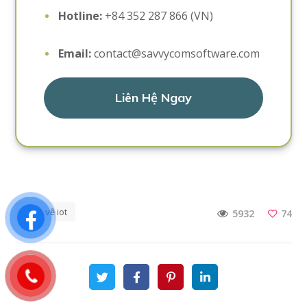
Hotline:
+84 352 287 866 (VN)
Email:
contact@savvycomsoftware.com
Liên Hệ Ngay
ví dụ về iot
74
5932