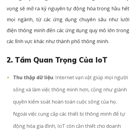
vọng
sẽ
mở
ra
kỷ
nguyên
tự
động
hóa
trong
hầu
hết
mọi
ngành,
từ
các
ứng
dụng
chuyên
sâu
như
lưới
điện
thông
minh
đến
các
ứng
dụng
quy
mô
lớn
trong
các
lĩnh
vực
khác
như
thành
phố
thông
minh.
2. Tầm Quan Trọng Của IoT
Thu thập dữ liệu
: Internet vạn vật giúp mọi người
sống và làm việc thông minh hơn, cũng như giành
quyền kiểm soát hoàn toàn cuộc sống của họ.
Ngoài việc cung cấp các thiết bị thông minh để tự
động hóa gia đình, IoT còn cần thiết cho doanh