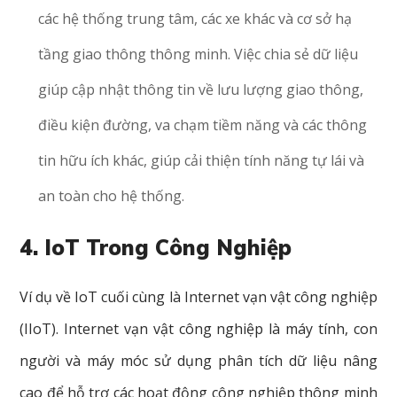
các hệ thống trung tâm, các xe khác và cơ sở hạ
tầng giao thông thông minh. Việc chia sẻ dữ liệu
giúp cập nhật thông tin về lưu lượng giao thông,
điều kiện đường, va chạm tiềm năng và các thông
tin hữu ích khác, giúp cải thiện tính năng tự lái và
an toàn cho hệ thống.
4. IoT Trong Công Nghiệp
Ví dụ về IoT cuối cùng là Internet
vạn
vật
công
nghiệp
(IIoT). Internet vạn vật công nghiệp
là
máy
tính,
con
người
và
máy
móc
sử
dụng
phân
tích
dữ
liệu
nâng
cao
để
hỗ
trợ
các
hoạt
động
công
nghiệp
thông
minh