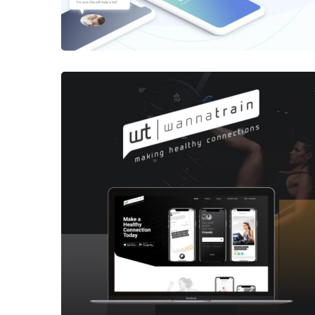
Telemedicine App
HEALTHCARE
/
WEB DEVELOPMENT
Wanna Train –
Fitness Platform