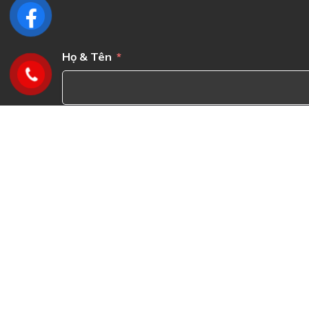
Họ & Tên
Email
Số điện t
Tên Công Ty của Bạn
Lời nhắn