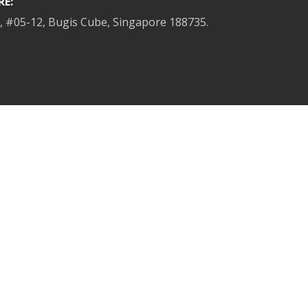
E:
, #05-12, Bugis Cube,
Singapore 188735.