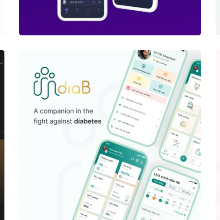
App
HEALTHCARE
DiaB – Diabetes App