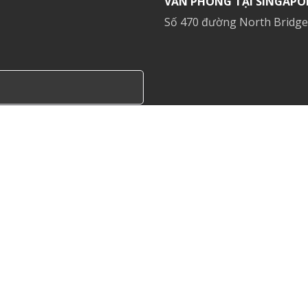
VĂN PHÒNG TẠI SINGAPOR
Số 470 đường North Bridge
hoại