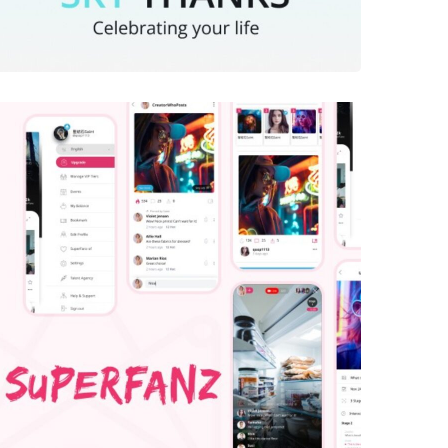
Capsule App
HEALTHCARE
Superfanz – Social
Fan Club!