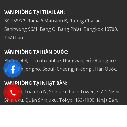
VĂN PHÒNG TẠI THÁI LAN:
Số 159/22, Rama 6 Mansion B, đường Charan
Sanitwong 96/1, Bang O, Bang Phlat, Bangkok 10700,
Thái Lan.
VĂN PHÒNG TẠI HÀN QUỐC:
Phòng 504, Tòa nhà Jinhak Hoegwan, Số 38 Jongno3-
gil, Quận Jongno, Seoul (Cheongjin-dong), Hàn Quốc.
VĂN PHÒNG TẠI NHẬT BẢN:
Tầng 30, Tòa nhà N, Shinjuku Park Tower, 3-7-1 Nishi-
Shinjuku, Quận Shinjuku, Tokyo, 163-1030, Nhật Bản.
VĂN PHÒNG TẠI SINGAPORE:
Số 470 đường North Bridge, #05-12, Bugis Cube,