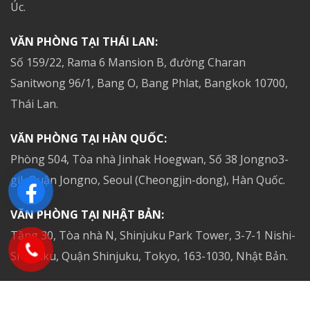
Úc.
VĂN PHÒNG TẠI THÁI LAN:
Số 159/22, Rama 6 Mansion B, đường Charan
Sanitwong 96/1, Bang O, Bang Phlat, Bangkok 10700,
Thái Lan.
VĂN PHÒNG TẠI HÀN QUỐC:
Phòng 504, Tòa nhà Jinhak Hoegwan, Số 38 Jongno3-
gil, Quận Jongno, Seoul (Cheongjin-dong), Hàn Quốc.
VĂN PHÒNG TẠI NHẬT BẢN:
Tầng 30, Tòa nhà N, Shinjuku Park Tower, 3-7-1 Nishi-
Shinjuku, Quận Shinjuku, Tokyo, 163-1030, Nhật Bản.
VĂN PHÒNG TẠI SINGAPORE: