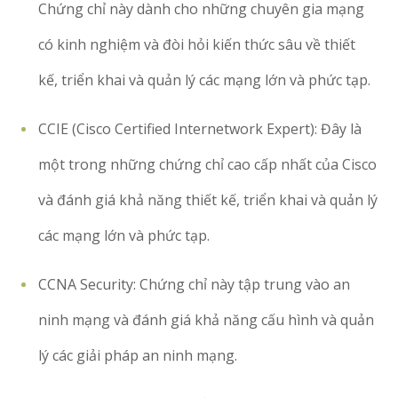
Chứng chỉ này dành cho những chuyên gia mạng
Các
Microsoft Certified: Power Platform App
lĩnh
Maker Associate
có kinh nghiệm và đòi hỏi kiến thức sâu về thiết
vực
kế, triển khai và quản lý các mạng lớn và phức tạp.
khác
Microsoft Certified: Dynamics 365
CCIE (Cisco Certified Internetwork Expert): Đây là
Business Central Functional Consultant
một trong những chứng chỉ cao cấp nhất của Cisco
Associate
và đánh giá khả năng thiết kế, triển khai và quản lý
Microsoft Certified: Professional
các mạng lớn và phức tạp.
Developer
CCNA Security: Chứng chỉ này tập trung vào an
ninh mạng và đánh giá khả năng cấu hình và quản
lý các giải pháp an ninh mạng.