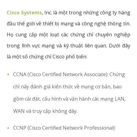
Cisco Systems
, Inc. là một trong những công ty hàng
Lĩnh
Microsoft Certified: Azure Security
đầu thế giới về thiết bị mạng và công nghệ thông tin.
vực
Engineer Associate
An
Họ cung cấp một loạt các chứng chỉ chuyên nghiệp
ninh
trong lĩnh vực mạng và kỹ thuật liên quan. Dưới đây
Microsoft 365 Certified: Modern Desktop
là một số chứng chỉ Cisco phổ biến:
Administrator Associate
CCNA (Cisco Certified Network Associate): Chứng
Microsoft 365 Certified: Messaging
chỉ này đánh giá kiến thức về mạng cơ bản, bao
Administrator Associate
gồm cài đặt, cấu hình và vận hành các mạng LAN,
Microsoft 365 Certified: Security
WAN và truy cập không dây.
Administrator Associate
CCNP (Cisco Certified Network Professional):