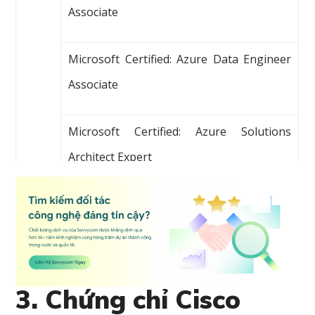
Associate
Microsoft Certified: Azure Data Engineer
Associate
Microsoft Certified: Azure Solutions
Architect Expert
Microsoft Certified: Azure DevOps
Engineer Expert
Microsoft Certified: Azure AI Engineer
3. Chứng chỉ Cisco
Associate