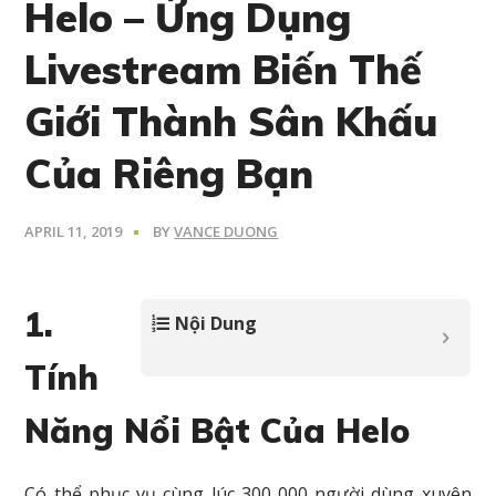
Helo – Ứng Dụng
Livestream Biến Thế
Giới Thành Sân Khấu
Của Riêng Bạn
APRIL 11, 2019
BY
VANCE DUONG
1.
Nội Dung
Tính
Năng Nổi Bật Của Helo
Có thể phục vụ cùng lúc 300 000 người dùng xuyên