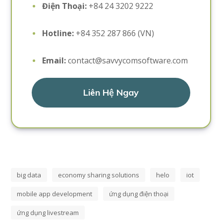
Điện Thoại:
+84 24 3202 9222
Hotline:
+84 352 287 866 (VN)
Email:
contact@savvycomsoftware.com
Liên Hệ Ngay
big data
economy sharing solutions
helo
iot
mobile app development
ứng dụng điện thoại
ứng dụng livestream