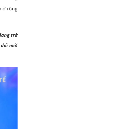
 mở rộng
đang trở
 đổi mới