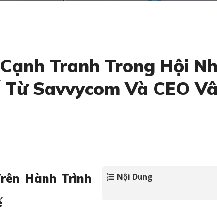
Cạnh Tranh Trong Hội Nh
ế Từ Savvycom Và CEO V
rên Hành Trình
Nội Dung
ế