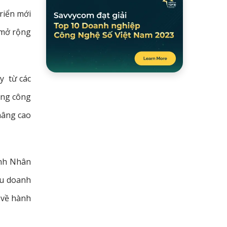
riển mới
 mở rộng
y từ các
ụng công
nâng cao
anh Nhân
ều doanh
 về hành