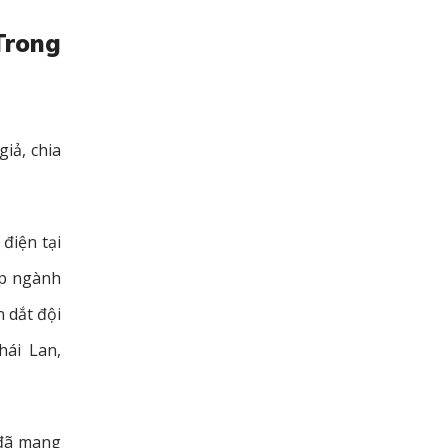
Trong
iả, chia
điện tại
ập ngành
 dắt đội
hái Lan,
 đã mang