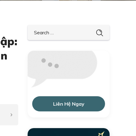
ập:
ân
Liên Hệ Ngay