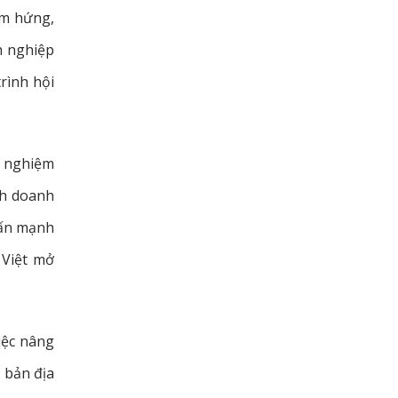
ảm hứng,
h nghiệp
rình hội
h nghiệm
nh doanh
hấn mạnh
 Việt mở
iệc nâng
 bản địa