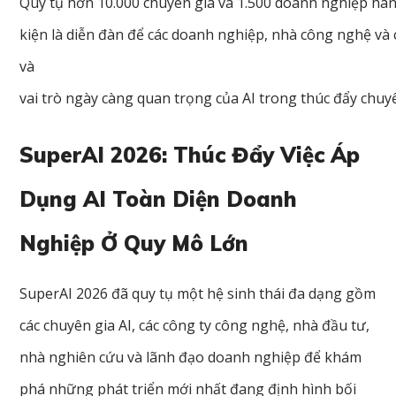
Quy
tụ
hơn
10.000
chuyên
gia
và
1.500
doanh
nghiệp
hà
kiện
là
diễn
đàn
để
các
doanh
nghiệp
,
nhà
công
nghệ
và
và
vai
trò
ngày
càng
quan
trọng
của
AI
trong
thúc
đẩy
chuy
SuperAI 2026: Thúc Đẩy Việc Áp
Dụng AI Toàn Diện Doanh
Nghiệp Ở Quy Mô Lớn
SuperAI 2026 đã quy tụ một hệ sinh thái đa dạng gồm
các chuyên gia AI, các công ty công nghệ, nhà đầu tư,
nhà nghiên cứu và lãnh đạo doanh nghiệp để khám
phá những phát triển mới nhất đang định hình bối