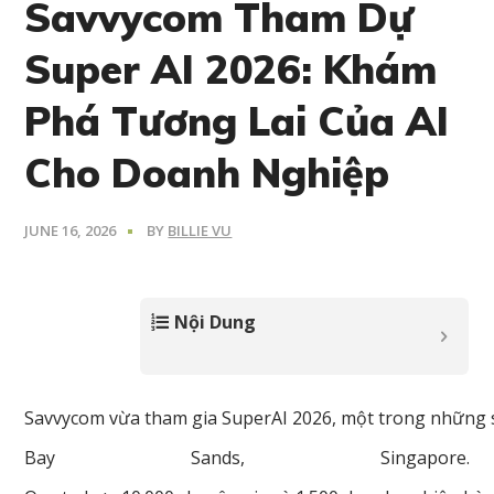
Savvycom Tham Dự
Super AI 2026: Khám
Phá Tương Lai Của AI
Cho Doanh Nghiệp
JUNE 16, 2026
BY
BILLIE VU
Nội Dung
Savvycom
vừa
tham
gia
SuperAI
2026,
một
trong
những
Bay Sands, Singapore.